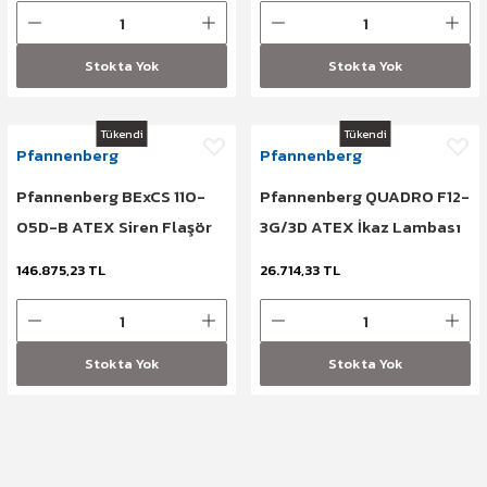
Stokta Yok
Stokta Yok
Tükendi
Tükendi
Pfannenberg
Pfannenberg
Pfannenberg BExCS 110-
Pfannenberg QUADRO F12-
05D-B ATEX Siren Flaşör
3G/3D ATEX İkaz Lambası
24 VDC Kırmızı
24 VDC Kırmızı
146.875,23 TL
26.714,33 TL
Stokta Yok
Stokta Yok