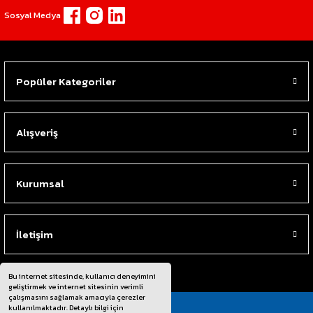
Sosyal Medya
Popüler Kategoriler
Alışveriş
Kurumsal
İletişim
Bu internet sitesinde, kullanıcı deneyimini
geliştirmek ve internet sitesinin verimli
çalışmasını sağlamak amacıyla çerezler
kullanılmaktadır. Detaylı bilgi için