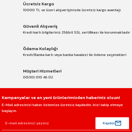
Ücretsiz Kargo
10000 TL ve üzeri alışverişinizde ücretsiz kargo avantajı
Güvenli Alışveriş
Kredi kartı bilgileriniz 256bit SSL sertifikası ile korunmaktadır
Ödeme Kolaylığı
Kredi/Banka kartı veya banka havalesi ile ödeme seçenekleri
Müşteri Hizmetleri
0(530) 010 46 02
Kampanyalar ve en yeni ürünlerimizden haberiniz olsun!
E-Mail adresinizi haber listemize ücretsiz kaydedin, bizi takip etmeye
başlayın.
Kaydol