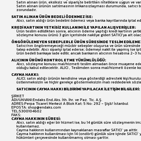
Satın alınan ürün, eksiksiz ve siparişte belirtilen niteliklere uygun ve v
Satın alınan ürünün satılmasının imkansızlaşması durumunda, satıcı bu 
zorundadır.
SATIN ALINAN ÜRÜN BEDELİ ÖDENMEZ İSE:
Alıcı, satın aldığı ürün bedelini ödemez veya banka kayıtlarında iptal 
KREDİ KARTININ YETKİSİZ KULLANIMI İLE YAPILAN ALIŞVERİŞLER:
Ürün teslim edildikten sonra, alıcının ödeme yaptığı kredi kartının yetkis
sözleşme konusu ürünü 3 gün içerisinde nakliye gideri SATICI’ya ait ola
ÖNGÖRÜLEMEYEN SEBEPLERLE ÜRÜN SÜRESİNDE TESLİM EDİLEMEZ
Satıcı’nın öngöremeyeceği mücbir sebepler oluşursa ve ürün süresinde tesl
talep edebilir. Alıcı siparişi iptal ederse; ödemeyi nakit ile yapmış ise i
ürün bedeli bankaya iade edilir, ancak bankanın alıcının hesabına 2-3 ha
ALICININ ÜRÜNÜ KONTROL ETME YÜKÜMLÜLÜĞÜ:
Alıcı, sözleşme konusu mal/hizmeti teslim almadan önce muayene edecek;
olduğu kabul edilecektir. ALICI , Teslimden sonra mal/hizmeti özenle k
CAYMA HAKKI:
ALICI; satın aldığı ürünün kendisine veya gösterdiği adresteki kişi/kurulu
üstlenmeksizin ve hiçbir gerekçe göstermeksizin malı reddederek sözl
SATICININ CAYMA HAKKI BİLDİRİMİ YAPILACAK İLETİŞİM BİLGİLERİ:
ŞİRKET
ADI/UNVANI:Endaks End.Aks. İth. İhr. ve Paz. Tic. A.Ş.
ADRES:Perpa Ticaret Merkezi A Blok Kat: 5 No: 292 - Şişli/ İstanbul
EPOSTA: shop@endaks.com
TEL:5300104602
FAKS:
CAYMA HAKKININ SÜRESİ:
Alıcı, satın aldığı eğer bir hizmet ise, bu 14 günlük süre sözleşmenin
kullanılamaz.
Cayma hakkının kullanımından kaynaklanan masraflar SATICI’ ya aittir.
Cayma hakkının kullanılması için 14 (ondört) günlük süre içinde SATICI
hükümleri çerçevesinde kullanılmamış olması şarttır.