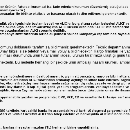
stenen ürünün faturası kurumsal ise, iade ederken kurumun düzenlemiş olduğu iade 
lanamayacaktır.)
esuarları ile birlikte eksiksiz ve hasarsız olarak teslim edilmesi gerekmektedir.
nlük süre içerisinde toplam bedeli ve ALICI’yı borç altına sokan belgeleri ALICI’ 
ma olursa veya iade imkânsızlaşırsa ALICI kusuru oranında SATICI’ nın zararları
 ve bozulmalardan ALICI sorumlu değildir.
mpanya limit tutarının altına düşülmesi halinde kampanya kapsamında faydalanıla
ormunu doldurarak tarafımıza bildirmeniz gerekmektedir. Teknik departmanımız 
 bilgisi size telefon veya mail yoluyla bildirilecektir. Kargo firmaları ile yap
ırılması durumunda ürün tutarlarının iadesi, ürünün tarafımıza ulaştığı günü ta
erekmektedir. Bu nedenle herhangi bir şekilde ürün ambalajı hasarlı ürünleri, am
 ve geri gönderilmeye müsait olmayan, iç giyim alt parçaları, mayo ve bikini altla
ilmesinin ardından ALICI tarafından ambalajı açıldığı takdirde iade edilmesi sağl
r, Abonelik sözleşmesi kapsamında sağlananlar dışında, gazete ve dergi gibi süre
ntü kayıtlarının, kitap, dijital içerik, yazılım programlarının, veri kaydedebilme 
ldir. Ayrıca Cayma hakkı süresi sona ermeden önce, tüketicinin onayı ile ifasın
 kopyalanabilir yazılım ve programlar, DVD, VCD, CD ve kasetler ile kırtasiye sarf ma
r.
üğü takdirde, kart sahibi banka ile arasındaki kredi kartı sözleşmesi çerçevesind
fları ve vekâlet ücretini ALICI’dan talep edebilir ve her koşulda ALICI’nın borcun
......, bankası hesaplarımızdan (TL) herhangi birine yapabilirsiniz.