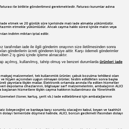
faturası ile birlikte gönderilmesi gerekmektedir. Faturası kurumlar adına
ya iade etmek ve 20 günlük süre içerisinde malı iade almakla yükümlüdür.
nı tazmin etmekle yükümlüdür. Ancak cayma hakkı süresi içinde malın veya
n indirim miktarı iptal edilir.
tarafından iade ile ilgili gönderim onayının size iletilmesinden sonra
ılan gönderilerin ücreti gönderen kişiye aittir. Karşı ödemeli gönderimler
kiben 2 iş günü içinde işleme alınacaktır.
balajı açılmış, kullanılmış, tahrip olmuş ve benzeri durumlarda
ürünleri iade
rı, makyaj malzemeleri, tek kullanımlık ürünler, çabuk bozulma tehlikesi olan
ık ve hijyen açısından uygun olmayan ürünler, teslim edildikten sonra başka
li yayınlara ilişkin mallar, Elektronik ortamda anında ifa edilen hizmetler
ve veri depolama cihazlarının, bilgisayar sarf malzemelerinin, ambalajının ALICI
a başlanan hizmetlere ilişkin cayma hakkının kullanılması da Yönetmelik
lzemeleri (toner, kartuş, şerit vb.) iade edilebilmesi için ambalajlarının
e faiz ödeyeceğini ve bankaya karşı sorumlu olacağını kabul, beyan ve taahhüt
dan dolayı temerrüde düşmesi halinde, ALICI, borcun gecikmeli ifasından dolayı