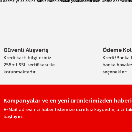
e tek ödeme ya da online taksit imkânlarından yararlanabilirsiniz. Online ödemeleri
Güvenli Alışveriş
Ödeme Kola
Kredi kartı bilgileriniz
Kredi/Banka k
256bit SSL sertifikası ile
banka havale
korunmaktadır
seçenekleri
Kampanyalar ve en yeni ürünlerimizden haberin
E-Mail adresinizi haber listemize ücretsiz kaydedin, bizi t
başlayın.