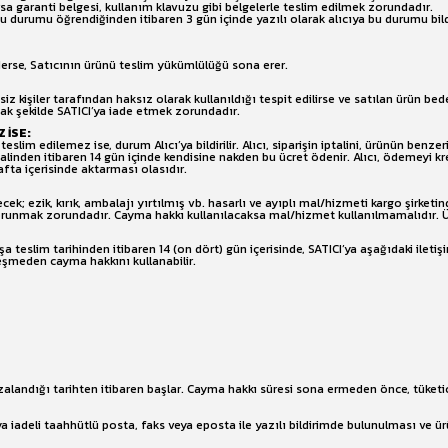
arsa garanti belgesi, kullanım klavuzu gibi belgelerle teslim edilmek zorundadır.
durumu öğrendiğinden itibaren 3 gün içinde yazılı olarak alıcıya bu durumu bild
ederse, Satıcının ürünü teslim yükümlülüğü sona erer.
iz kişiler tarafından haksız olarak kullanıldığı tespit edilirse ve satılan ürün bede
cak şekilde SATICI’ya iade etmek zorundadır.
 İSE:
im edilemez ise, durum Alıcı’ya bildirilir. Alıcı, siparişin iptalini, ürünün benze
ptalinden itibaren 14 gün içinde kendisine nakden bu ücret ödenir. Alıcı, ödemeyi kre
fta içerisinde aktarması olasıdır.
 ezik, kırık, ambalajı yırtılmış vb. hasarlı ve ayıplı mal/hizmeti kargo şirket
orunmak zorundadır. Cayma hakkı kullanılacaksa mal/hizmet kullanılmamalıdır. Ürün
şa teslim tarihinden itibaren 14 (on dört) gün içerisinde, SATICI’ya aşağıdaki iletiş
eşmeden cayma hakkını kullanabilir.
 imzalandığı tarihten itibaren başlar. Cayma hakkı süresi sona ermeden önce, tüke
' ya iadeli taahhütlü posta, faks veya eposta ile yazılı bildirimde bulunulması 