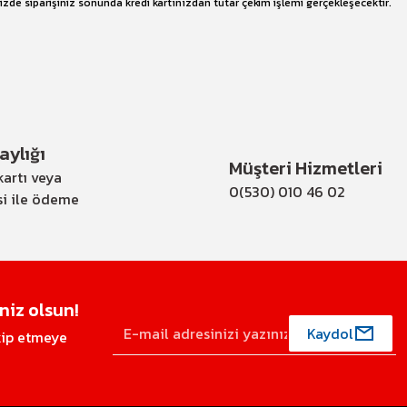
nizde siparişiniz sonunda kredi kartınızdan tutar çekim işlemi gerçekleşecektir.
ylığı
Müşteri Hizmetleri
artı veya
0(530) 010 46 02
si ile ödeme
iz olsun!
Kaydol
akip etmeye