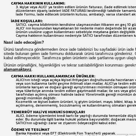
CAYMA HAKKININ KULLANIMI:
3. kişiye veya ALICI’ ya teslim edilen ürünün faturası, (İade edilmek i
düzenlenen sipariş iadeleri İADE FATURASI kesilmediği takdirde tamam
İade formu, İade edilecek ürünlerin kutusu, ambalajı, varsa standart aks
İADE KOŞULLARI:
SATICI, cayma bildiriminin kendisine ulaşmasından itibaren en geç 10 gü
ALICI’ nın kusurundan kaynaklanan bir nedenle malın değerinde bir azal
ürünün usulüne uygun kullanılması sebebiyle meydana gelen değişiklik
Cayma hakkının kullanılması nedeniyle SATICI tarafından düzenlenen ka
Nasıl iade edeceğim?
Ürünü tarafımıza göndermeden önce iade talebinizi bu sayfadaki ürün iade f
sitede bulunan gelen iade formunu doldurarak ürünü tarafımıza gönderiniz. Onay
kabul edilmeyecektir. Tarafımıza gelen ürünlerin iade şartlarına uygun ulaşt
Ürünün orijinalliğini, hijyenikliğini ve tekrar satılabilirliğinin korunması g
alamamaktayız
.
CAYMA HAKKI KULLANILAMAYACAK ÜRÜNLER:
ALICI’nın isteği veya açıkça kişisel ihtiyaçları doğrultusunda hazırlanan
veya son kullanma tarihi geçme ihtimali olan mallar, ALICI’ya teslim ed
ürünlerle karışan ve doğası gereği ayrıştırılması mümkün olmayan ürünle
veya tüketiciye anında teslim edilen gayrimaddi mallar, ile ses veya görü
tarafından açılmış olması halinde iadesi Yönetmelik gereği mümkün deği
gereği mümkün değildir.
Kozmetik ve kişisel bakım ürünleri, iç giyim ürünleri, mayo, bikini, kitap,
açılmamış, denenmemiş, bozulmamış ve kullanılmamış olmaları gereki
TEMERRÜT HALİ VE HUKUKİ SONUÇLARI
ALICI, ödeme işlemlerini kredi kartı ile yaptığı durumda temerrüde düşt
eder. Bu durumda ilgili banka hukuki yollara başvurabilir; doğacak masra
SATICI’nın uğradığı zarar ve ziyanını ödeyeceğini kabul eder.
ÖDEME VE TESLİMAT
Banka Havalesi veya EFT (Elektronik Fon Transferi) yaparak, ............, ...