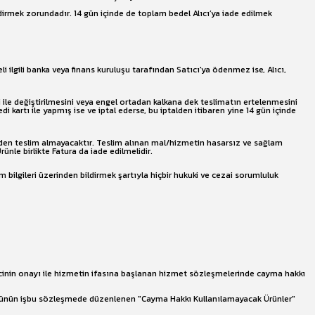
irmek zorundadır. 14 gün içinde de toplam bedel Alıcı’ya iade edilmek
li ilgili banka veya finans kuruluşu tarafından Satıcı'ya ödenmez ise, Alıcı,
ri ile değiştirilmesini veya engel ortadan kalkana dek teslimatın ertelenmesini
di kartı ile yapmış ise ve iptal ederse, bu iptalden itibaren yine 14 gün içinde
inden teslim almayacaktır. Teslim alınan mal/hizmetin hasarsız ve sağlam
le birlikte Fatura da iade edilmelidir.
im bilgileri üzerinden bildirmek şartıyla hiçbir hukuki ve cezai sorumluluk
ticinin onayı ile hizmetin ifasına başlanan hizmet sözleşmelerinde cayma hakkı
ve ürünün işbu sözleşmede düzenlenen "Cayma Hakkı Kullanılamayacak Ürünler"