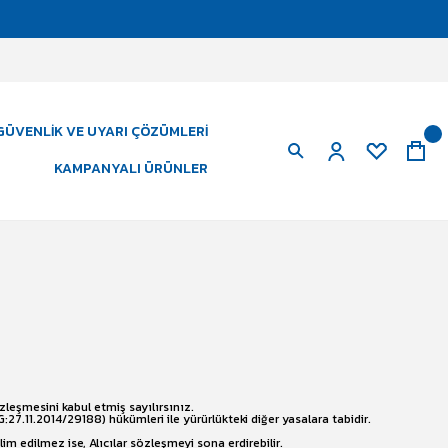
GÜVENLIK VE UYARI ÇÖZÜMLERI
KAMPANYALI ÜRÜNLER
leşmesini kabul etmiş sayılırsınız.
:27.11.2014/29188) hükümleri ile yürürlükteki diğer yasalara tabidir.
lim edilmez ise, Alıcılar sözleşmeyi sona erdirebilir.