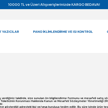
10000 TL ve Üzeri Alışverişlerinizde KARGO BEDAVA!
/ YAZICILAR
PANO İKLIMLENDIRME VE ISI KONTROL
verdiğiniz takdirde, size sunulan ön bilgilendirme formunu ve mesafeli satış söz
sayılı Tüketicinin Korunması Hakkında Kanun ve Mesafeli Sözleşmeler Yönetmeliği (RG
ir.
ın gösterdiği adresteki kişi ve/veya kuruluşa teslim edilir. Bu süre içinde ürün tes