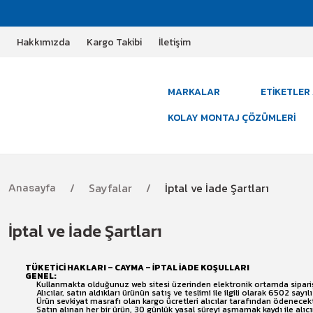
Hakkımızda
Kargo Takibi
İletişim
MARKALAR
ETIKETLER 
KOLAY MONTAJ ÇÖZÜMLERI
Sayfalar
İptal ve İade Şartları
Anasayfa
İptal ve İade Şartları
TÜKETİCİ HAKLARI – CAYMA – İPTAL İADE KOŞULLARI
GENEL:
Kullanmakta olduğunuz web sitesi üzerinden elektronik ortamda sipariş 
Alıcılar, satın aldıkları ürünün satış ve teslimi ile ilgili olarak 6502 
Ürün sevkiyat masrafı olan kargo ücretleri alıcılar tarafından ödenecekt
Satın alınan her bir ürün, 30 günlük yasal süreyi aşmamak kaydı ile alıcın