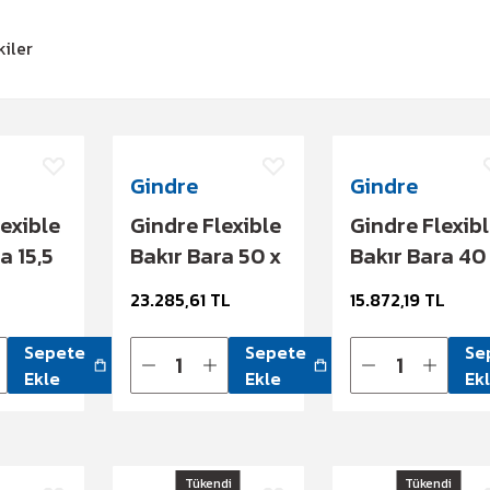
kiler
Gindre
Gindre
exible
Gindre Flexible
Gindre Flexib
a 15,5
Bakır Bara 50 x
Bakır Bara 40
– 167 A
1 x 10 1404 A
1 x 8 1048 A
L
23.285,61 TL
15.872,19 TL
Sepete
Sepete
Se
Ekle
Ekle
Ek
Tükendi
Tükendi