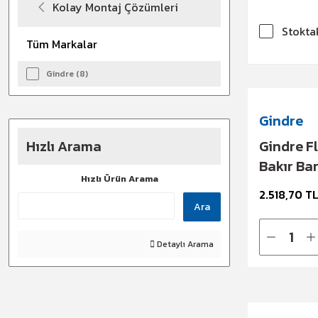
Kolay Montaj Çözümleri
Stokta
Tüm Markalar
Gindre (8)
Gindre
Hızlı Arama
Gindre Fl
Bakır Bar
Hızlı Ürün Arama
× 0,8 × 2 
2.518,70 T
Ara
Detaylı Arama