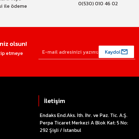
0(530) 010 46 02
si ile ödeme
iz olsun!
Kaydol
akip etmeye
İletişim
Endaks End.Aks. İth. İhr. ve Paz. Tic. A.Ş.
Perpa Ticaret Merkezi A Blok Kat: 5 No:
292 Şişli / İstanbul