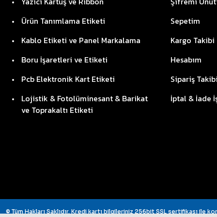
Yazıcı Kartuş ve Ribbon
Şifremi Unu
Ürün Tanımlama Etiketi
Sepetim
Kablo Etiketi ve Panel Markalama
Kargo Takibi
Boru İşaretleri ve Etiketi
Hesabım
Pcb Elektronik Kart Etiketi
Sipariş Takib
Lojistik & Fotolüminesant & Barikat
İptal & İade 
ve Toprakaltı Etiketi
© Tüm Hakları Saklıdır. Kredi kartı bilgileriniz 256bit SSL sertifikası ile k