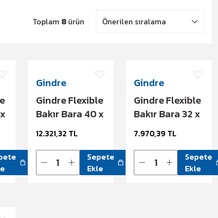
Toplam
8
ürün
Gindre
Gindre
le
Gindre Flexible
Gindre Flexible
 x
Bakır Bara 40 x
Bakır Bara 32 x
1 x 6 866 A
1 x 5 648 A
12.321,32 TL
7.970,39 TL
pete
Sepete
Sepete
le
Ekle
Ekle