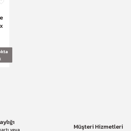
le
 x
okta
k
ylığı
Müşteri Hizmetleri
artı veya