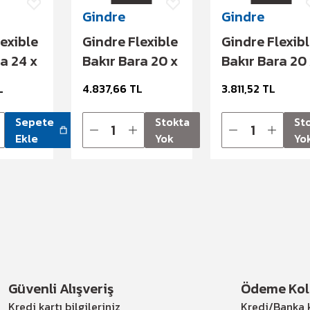
Gindre
Gindre
exible
Gindre Flexible
Gindre Flexib
a 24 x
Bakır Bara 20 x
Bakır Bara 20
 A
1 x 3 363 A
1 x 2 280 A
L
4.837,66 TL
3.811,52 TL
Sepete
Stokta
St
Ekle
Yok
Yo
Güvenli Alışveriş
Ödeme Kola
Kredi kartı bilgileriniz
Kredi/Banka k