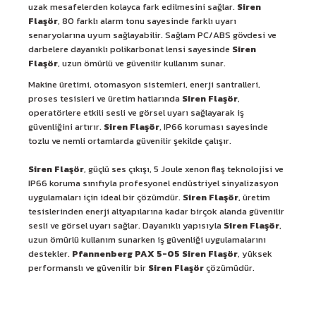
uzak mesafelerden kolayca fark edilmesini sağlar.
Siren
Flaşör
, 80 farklı alarm tonu sayesinde farklı uyarı
senaryolarına uyum sağlayabilir. Sağlam PC/ABS gövdesi ve
darbelere dayanıklı polikarbonat lensi sayesinde
Siren
Flaşör
, uzun ömürlü ve güvenilir kullanım sunar.
Makine üretimi, otomasyon sistemleri, enerji santralleri,
proses tesisleri ve üretim hatlarında
Siren Flaşör
,
operatörlere etkili sesli ve görsel uyarı sağlayarak iş
güvenliğini artırır.
Siren Flaşör
, IP66 koruması sayesinde
tozlu ve nemli ortamlarda güvenilir şekilde çalışır.
Siren Flaşör
, güçlü ses çıkışı, 5 Joule xenon flaş teknolojisi ve
IP66 koruma sınıfıyla profesyonel endüstriyel sinyalizasyon
uygulamaları için ideal bir çözümdür.
Siren Flaşör
, üretim
tesislerinden enerji altyapılarına kadar birçok alanda güvenilir
sesli ve görsel uyarı sağlar. Dayanıklı yapısıyla
Siren Flaşör
,
uzun ömürlü kullanım sunarken iş güvenliği uygulamalarını
destekler.
Pfannenberg PAX 5-05 Siren Flaşör
, yüksek
performanslı ve güvenilir bir
Siren Flaşör
çözümüdür.