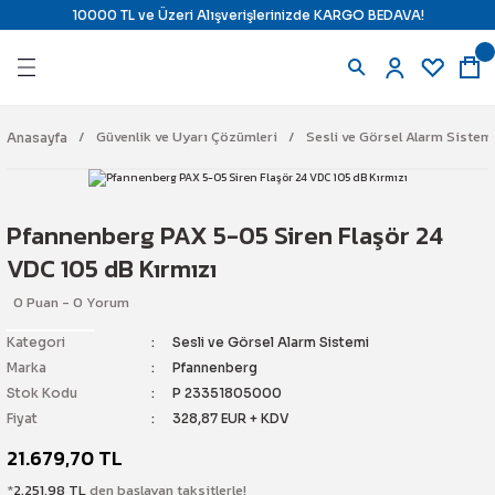
10000 TL ve Üzeri Alışverişlerinizde KARGO BEDAVA!
Geri Dön
Geri Dön
Geri Dön
Geri Dön
azıcılar
ndirme ve Isı Kontrol
 Uyarı Çözümleri
j Çözümleri
Güvenlik ve Uyarı Çözümleri
Sesli ve Görsel Alarm Sistem
Anasayfa
ı
ara
il) Yazıcı
ine Karşı Kilitleme
Pfannenberg PAX 5-05 Siren Flaşör 24
e Ribbon
ne Karşı Kilitleme
tajlı Ürünler
VDC 105 dB Kırmızı
0 Puan - 0 Yorum
Etiketi
mostat
Kilitleme İstasyonları
latma
Kategori
Sesli ve Görsel Alarm Sistemi
e Panel Markalama
 & Termostat
 Alarm Sistemi
temi
Marka
Pfannenberg
Stok Kodu
P 23351805000
pman Etiketi
r
Fiyat
328,87 EUR + KDV
21.679,70 TL
e Etiketi
yici Ürünler
n Söndürme
ch
*
2.251,98 TL
den başlayan taksitlerle!