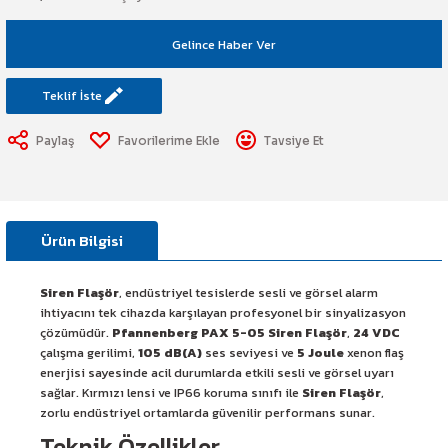
art Etiketi
Sistemi
Gelince Haber Ver
üminesant & Barikat ve Toprakaltı
Teklif İste
Paylaş
Tavsiye Et
Ürün Bilgisi
Siren Flaşör
, endüstriyel tesislerde sesli ve görsel alarm
ihtiyacını tek cihazda karşılayan profesyonel bir sinyalizasyon
çözümüdür.
Pfannenberg PAX 5-05 Siren Flaşör
,
24 VDC
çalışma gerilimi,
105 dB(A)
ses seviyesi ve
5 Joule
xenon flaş
enerjisi sayesinde acil durumlarda etkili sesli ve görsel uyarı
sağlar. Kırmızı lensi ve IP66 koruma sınıfı ile
Siren Flaşör
,
zorlu endüstriyel ortamlarda güvenilir performans sunar.
Teknik Özellikler