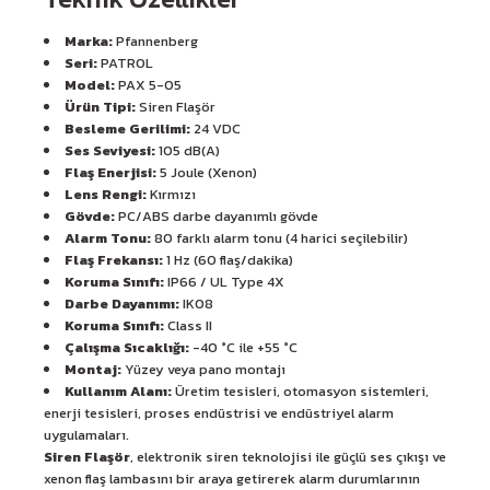
Marka:
Pfannenberg
Seri:
PATROL
Model:
PAX 5-05
Ürün Tipi:
Siren Flaşör
Besleme Gerilimi:
24 VDC
Ses Seviyesi:
105 dB(A)
Flaş Enerjisi:
5 Joule (Xenon)
Lens Rengi:
Kırmızı
Gövde:
PC/ABS darbe dayanımlı gövde
Alarm Tonu:
80 farklı alarm tonu (4 harici seçilebilir)
Flaş Frekansı:
1 Hz (60 flaş/dakika)
Koruma Sınıfı:
IP66 / UL Type 4X
Darbe Dayanımı:
IK08
Koruma Sınıfı:
Class II
Çalışma Sıcaklığı:
-40 °C ile +55 °C
Montaj:
Yüzey veya pano montajı
Kullanım Alanı:
Üretim tesisleri, otomasyon sistemleri,
enerji tesisleri, proses endüstrisi ve endüstriyel alarm
uygulamaları.
Siren Flaşör
, elektronik siren teknolojisi ile güçlü ses çıkışı ve
xenon flaş lambasını bir araya getirerek alarm durumlarının