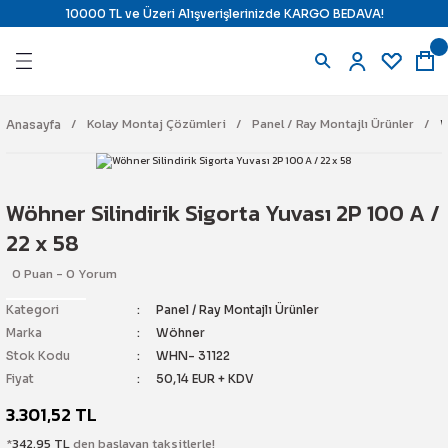
10000 TL ve Üzeri Alışverişlerinizde KARGO BEDAVA!
Geri Dön
Geri Dön
Geri Dön
Geri Dön
azıcılar
ndirme ve Isı Kontrol
 Uyarı Çözümleri
j Çözümleri
Kolay Montaj Çözümleri
Panel / Ray Montajlı Ürünler
W
Anasayfa
ı
ara
il) Yazıcı
ine Karşı Kilitleme
Wöhner Silindirik Sigorta Yuvası 2P 100 A /
e Ribbon
ne Karşı Kilitleme
tajlı Ürünler
22 x 58
0 Puan - 0 Yorum
Etiketi
mostat
Kilitleme İstasyonları
latma
Kategori
Panel / Ray Montajlı Ürünler
e Panel Markalama
 & Termostat
 Alarm Sistemi
temi
Marka
Wöhner
Stok Kodu
WHN- 31122
pman Etiketi
r
Fiyat
50,14 EUR + KDV
3.301,52 TL
e Etiketi
yici Ürünler
n Söndürme
ch
*
342,95 TL
den başlayan taksitlerle!