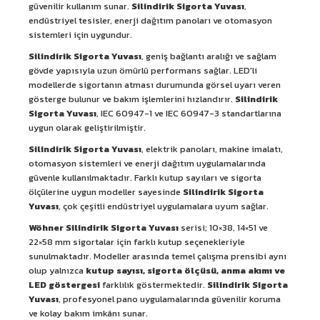
güvenilir kullanım sunar.
Silindirik Sigorta Yuvası
,
endüstriyel tesisler, enerji dağıtım panoları ve otomasyon
sistemleri için uygundur.
Silindirik Sigorta Yuvası
, geniş bağlantı aralığı ve sağlam
gövde yapısıyla uzun ömürlü performans sağlar. LED'li
modellerde sigortanın atması durumunda görsel uyarı veren
gösterge bulunur ve bakım işlemlerini hızlandırır.
Silindirik
Sigorta Yuvası
, IEC 60947-1 ve IEC 60947-3 standartlarına
uygun olarak geliştirilmiştir.
Silindirik Sigorta Yuvası
, elektrik panoları, makine imalatı,
otomasyon sistemleri ve enerji dağıtım uygulamalarında
güvenle kullanılmaktadır. Farklı kutup sayıları ve sigorta
ölçülerine uygun modeller sayesinde
Silindirik Sigorta
Yuvası
, çok çeşitli endüstriyel uygulamalara uyum sağlar.
Wöhner Silindirik Sigorta Yuvası
serisi; 10×38, 14×51 ve
22×58 mm sigortalar için farklı kutup seçenekleriyle
sunulmaktadır. Modeller arasında temel çalışma prensibi aynı
olup yalnızca
kutup sayısı, sigorta ölçüsü, anma akımı ve
LED göstergesi
farklılık göstermektedir.
Silindirik Sigorta
Yuvası
, profesyonel pano uygulamalarında güvenilir koruma
ve kolay bakım imkânı sunar.