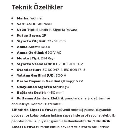
Teknik Özellikler
Marka:
Wöhner
Seri:
AMBUS® Panel
Ürün Tipi:
Silindirik Sigorta Yuvası
Kutup Sayısı:
2P
Sigorta Ölçüsü:
22 × 58 mm
Anma Akımı:
100 A
Anma Gerilimi:
690 V AC
Montaj Tipi:
DIN Ray
Sigorta Standardı:
IEC / HD 60269-2
Standartlar:
IEC 60947-1, IEC 60947-3
Yalıtım Gerilimi (Ui):
800 V
Darbe Dayanım Gerilimi (Uimp):
6 kV
Onaylanan Sigorta Sınıfı:
gG
Bağlantı Kesiti:
4–50 mm²
Kullanım Alanları:
Elektrik panoları, enerji dağıtımı ve
endüstriyel kontrol sistemleri.
Silindirik Sigorta Yuvası
, güvenli montaj yapısı, dayanıklı
gövdesi ve kolay bakım imkânı sayesinde profesyonel elektrik
panolarında uzun yıllar güvenle kullanılmaktadır.
Silindirik
Sigorta Yuvası
, farklı kutup sayıları ve sigorta ölçüleriyle