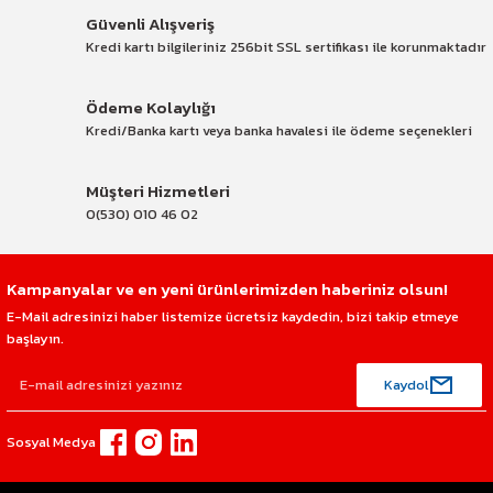
Güvenli Alışveriş
Kredi kartı bilgileriniz 256bit SSL sertifikası ile korunmaktadır
Ödeme Kolaylığı
Kredi/Banka kartı veya banka havalesi ile ödeme seçenekleri
Müşteri Hizmetleri
0(530) 010 46 02
Kampanyalar ve en yeni ürünlerimizden haberiniz olsun!
E-Mail adresinizi haber listemize ücretsiz kaydedin, bizi takip etmeye
başlayın.
Kaydol
Sosyal Medya