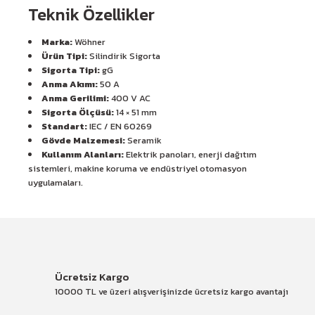
Teknik Özellikler
Marka:
Wöhner
Ürün Tipi:
Silindirik Sigorta
Sigorta Tipi:
gG
Anma Akımı:
50 A
Anma Gerilimi:
400 V AC
Sigorta Ölçüsü:
14 × 51 mm
Standart:
IEC / EN 60269
Gövde Malzemesi:
Seramik
Kullanım Alanları:
Elektrik panoları, enerji dağıtım
sistemleri, makine koruma ve endüstriyel otomasyon
uygulamaları.
Ücretsiz Kargo
10000 TL ve üzeri alışverişinizde ücretsiz kargo avantajı