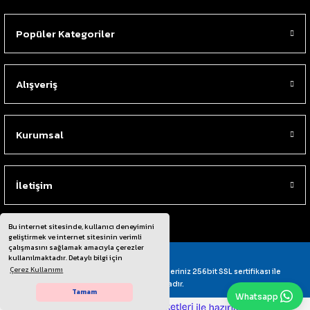
Popüler Kategoriler
Alışveriş
Kurumsal
İletişim
Bu internet sitesinde, kullanıcı deneyimini
geliştirmek ve internet sitesinin verimli
çalışmasını sağlamak amacıyla çerezler
kullanılmaktadır. Detaylı bilgi için
Çerez Kullanımı
© Tüm Hakları Saklıdır. Kredi kartı bilgileriniz 256bit SSL sertifikası ile
korunmaktadır.
Tamam
Whatsapp
ideasoft
ile
e-