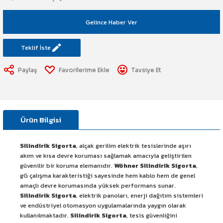
art Etiketi
Sistemi
Gelince Haber Ver
üminesant & Barikat ve Toprakaltı
Teklif İste
Paylaş
Tavsiye Et
Ürün Bilgisi
Silindirik Sigorta
, alçak gerilim elektrik tesislerinde aşırı
akım ve kısa devre koruması sağlamak amacıyla geliştirilen
güvenilir bir koruma elemanıdır.
Wöhner Silindirik Sigorta
,
gG çalışma karakteristiği sayesinde hem kablo hem de genel
amaçlı devre korumasında yüksek performans sunar.
Silindirik Sigorta
, elektrik panoları, enerji dağıtım sistemleri
ve endüstriyel otomasyon uygulamalarında yaygın olarak
kullanılmaktadır.
Silindirik Sigorta
, tesis güvenliğini