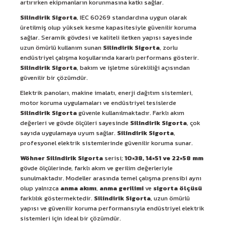
artırırken ekipmanların korunmasına katkı sağlar.
Silindirik Sigorta
, IEC 60269 standardına uygun olarak
üretilmiş olup yüksek kesme kapasitesiyle güvenilir koruma
sağlar. Seramik gövdesi ve kaliteli iletken yapısı sayesinde
uzun ömürlü kullanım sunan
Silindirik Sigorta
, zorlu
endüstriyel çalışma koşullarında kararlı performans gösterir.
Silindirik Sigorta
, bakım ve işletme sürekliliği açısından
güvenilir bir çözümdür.
Elektrik panoları, makine imalatı, enerji dağıtım sistemleri,
motor koruma uygulamaları ve endüstriyel tesislerde
Silindirik Sigorta
güvenle kullanılmaktadır. Farklı akım
değerleri ve gövde ölçüleri sayesinde
Silindirik Sigorta
, çok
sayıda uygulamaya uyum sağlar.
Silindirik Sigorta
,
profesyonel elektrik sistemlerinde güvenilir koruma sunar.
Wöhner Silindirik Sigorta
serisi;
10×38, 14×51 ve 22×58 mm
gövde ölçülerinde, farklı akım ve gerilim değerleriyle
sunulmaktadır. Modeller arasında temel çalışma prensibi aynı
olup yalnızca
anma akımı
,
anma gerilimi
ve
sigorta ölçüsü
farklılık göstermektedir.
Silindirik Sigorta
, uzun ömürlü
yapısı ve güvenilir koruma performansıyla endüstriyel elektrik
sistemleri için ideal bir çözümdür.