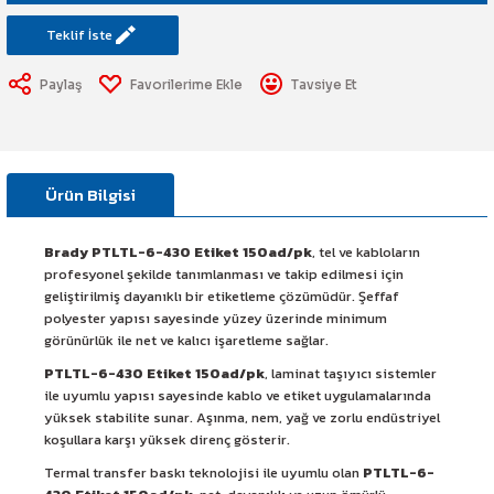
art Etiketi
Sistemi
Teklif İste
üminesant & Barikat ve Toprakaltı
Paylaş
Tavsiye Et
Ürün Bilgisi
Brady PTLTL-6-430 Etiket 150ad/pk
, tel ve kabloların
profesyonel şekilde tanımlanması ve takip edilmesi için
geliştirilmiş dayanıklı bir etiketleme çözümüdür. Şeffaf
polyester yapısı sayesinde yüzey üzerinde minimum
görünürlük ile net ve kalıcı işaretleme sağlar.
PTLTL-6-430 Etiket 150ad/pk
, laminat taşıyıcı sistemler
ile uyumlu yapısı sayesinde kablo ve etiket uygulamalarında
yüksek stabilite sunar. Aşınma, nem, yağ ve zorlu endüstriyel
koşullara karşı yüksek direnç gösterir.
Termal transfer baskı teknolojisi ile uyumlu olan
PTLTL-6-