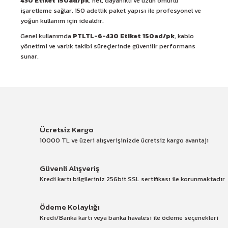
430 Etiket 150ad/pk
, net, dayanıklı ve uzun ömürlü
işaretleme sağlar. 150 adetlik paket yapısı ile profesyonel ve
yoğun kullanım için idealdir.
Genel kullanımda
PTLTL-6-430 Etiket 150ad/pk
, kablo
yönetimi ve varlık takibi süreçlerinde güvenilir performans
sunar.
Ücretsiz Kargo
10000 TL ve üzeri alışverişinizde ücretsiz kargo avantajı
Güvenli Alışveriş
Kredi kartı bilgileriniz 256bit SSL sertifikası ile korunmaktadır
Ödeme Kolaylığı
Kredi/Banka kartı veya banka havalesi ile ödeme seçenekleri