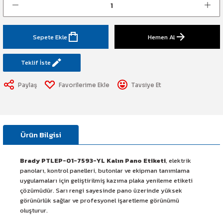
art Etiketi
Sistemi
üminesant & Barikat ve Toprakaltı
Sepete Ekle
Hemen Al
Teklif İste
Paylaş
Tavsiye Et
Ürün Bilgisi
Brady PTLEP-01-7593-YL Kalın Pano Etiketi
, elektrik
panoları, kontrol panelleri, butonlar ve ekipman tanımlama
uygulamaları için geliştirilmiş kazıma plaka yenileme etiketi
çözümüdür. Sarı rengi sayesinde pano üzerinde yüksek
görünürlük sağlar ve profesyonel işaretleme görünümü
oluşturur.