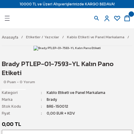
10000 TL ve Üzeri Alışverişlerinizde KARGO BEDAVA!
Geri Dön
Geri Dön
Geri Dön
Geri Dön
azıcılar
ndirme ve Isı Kontrol
 Uyarı Çözümleri
j Çözümleri
Etiketler / Yazıcılar
Kablo Etiketi ve Panel Markalama
Anasayfa
ı
ara
il) Yazıcı
ine Karşı Kilitleme
Brady PTLEP-01-7593-YL Kalın Pano
e Ribbon
ne Karşı Kilitleme
tajlı Ürünler
Etiketi
0 Puan - 0 Yorum
Etiketi
mostat
Kilitleme İstasyonları
latma
Kategori
Kablo Etiketi ve Panel Markalama
e Panel Markalama
 & Termostat
 Alarm Sistemi
temi
Marka
Brady
Stok Kodu
BRE-150012
pman Etiketi
r
Fiyat
0,00 EUR + KDV
0,00 TL
e Etiketi
yici Ürünler
n Söndürme
ch