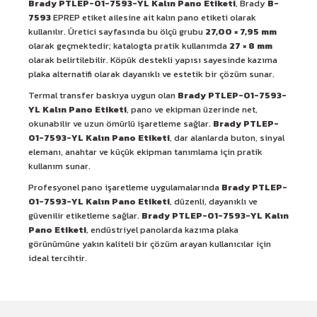
Brady PTLEP-01-7593-YL Kalın Pano Etiketi
, Brady
B-
7593
EPREP etiket ailesine ait kalın pano etiketi olarak
kullanılır. Üretici sayfasında bu ölçü grubu
27,00 × 7,95 mm
olarak geçmektedir; katalogta pratik kullanımda
27 × 8 mm
olarak belirtilebilir. Köpük destekli yapısı sayesinde kazıma
plaka alternatifi olarak dayanıklı ve estetik bir çözüm sunar.
Termal transfer baskıya uygun olan
Brady PTLEP-01-7593-
YL Kalın Pano Etiketi
, pano ve ekipman üzerinde net,
okunabilir ve uzun ömürlü işaretleme sağlar.
Brady PTLEP-
01-7593-YL Kalın Pano Etiketi
, dar alanlarda buton, sinyal
elemanı, anahtar ve küçük ekipman tanımlama için pratik
kullanım sunar.
Profesyonel pano işaretleme uygulamalarında
Brady PTLEP-
01-7593-YL Kalın Pano Etiketi
, düzenli, dayanıklı ve
güvenilir etiketleme sağlar.
Brady PTLEP-01-7593-YL Kalın
Pano Etiketi
, endüstriyel panolarda kazıma plaka
görünümüne yakın kaliteli bir çözüm arayan kullanıcılar için
ideal tercihtir.