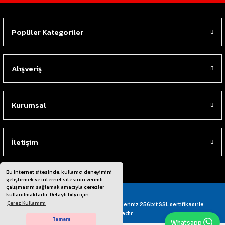
Popüler Kategoriler
Alışveriş
Kurumsal
İletişim
Bu internet sitesinde, kullanıcı deneyimini
geliştirmek ve internet sitesinin verimli
çalışmasını sağlamak amacıyla çerezler
kullanılmaktadır. Detaylı bilgi için
Çerez Kullanımı
© Tüm Hakları Saklıdır. Kredi kartı bilgileriniz 256bit SSL sertifikası ile
korunmaktadır.
Tamam
Whatsapp