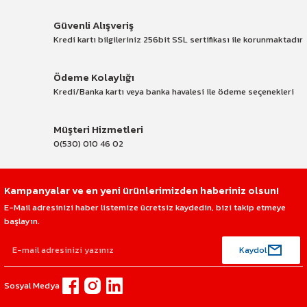
Güvenli Alışveriş
Kredi kartı bilgileriniz 256bit SSL sertifikası ile korunmaktadır
Ödeme Kolaylığı
Kredi/Banka kartı veya banka havalesi ile ödeme seçenekleri
Müşteri Hizmetleri
0(530) 010 46 02
Kampanyalar ve en yeni ürünlerimizden haberiniz olsun!
E-Mail adresinizi haber listemize ücretsiz kaydedin, bizi takip etmeye
başlayın.
Kaydol
Sosyal Medya