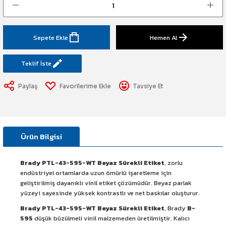
art Etiketi
Sistemi
üminesant & Barikat ve Toprakaltı
Sepete Ekle
Hemen Al
Teklif İste
Paylaş
Tavsiye Et
Ürün Bilgisi
Brady PTL-43-595-WT Beyaz Sürekli Etiket
, zorlu
endüstriyel ortamlarda uzun ömürlü işaretleme için
geliştirilmiş dayanıklı vinil etiket çözümüdür. Beyaz parlak
yüzeyi sayesinde yüksek kontrastlı ve net baskılar oluşturur.
Brady PTL-43-595-WT Beyaz Sürekli Etiket
, Brady
B-
595
düşük büzülmeli vinil malzemeden üretilmiştir. Kalıcı