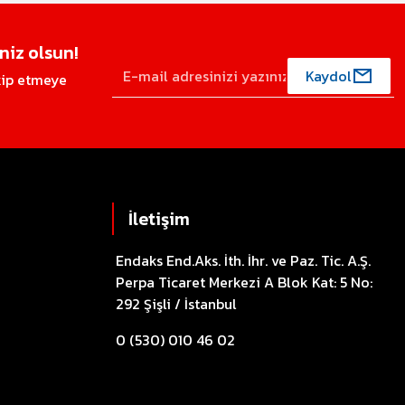
iz olsun!
Kaydol
akip etmeye
İletişim
Endaks End.Aks. İth. İhr. ve Paz. Tic. A.Ş.
Perpa Ticaret Merkezi A Blok Kat: 5 No:
292 Şişli / İstanbul
0 (530) 010 46 02