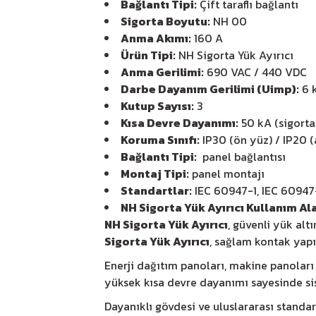
Bağlantı Tipi:
Çift taraflı bağlantı
Sigorta Boyutu:
NH 00
Anma Akımı:
160 A
Ürün Tipi:
NH Sigorta Yük Ayırıcı
Anma Gerilimi:
690 VAC / 440 VDC
Darbe Dayanım Gerilimi (Uimp):
6 
Kutup Sayısı:
3
Kısa Devre Dayanımı:
50 kA (sigorta
Koruma Sınıfı:
IP30 (ön yüz) / IP20 
Bağlantı Tipi:
panel bağlantısı
Montaj Tipi:
panel montajı
Standartlar:
IEC 60947-1, IEC 60947
NH Sigorta Yük Ayırıcı Kullanım Ala
NH Sigorta Yük Ayırıcı
, güvenli yük alt
Sigorta Yük Ayırıcı
, sağlam kontak yap
Enerji dağıtım panoları, makine panoları
yüksek kısa devre dayanımı sayesinde sist
Dayanıklı gövdesi ve uluslararası standa