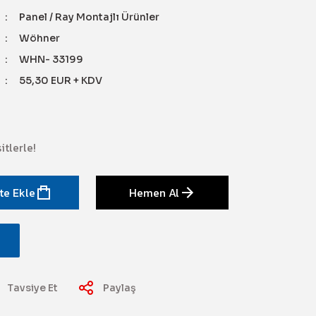
Panel / Ray Montajlı Ürünler
Wöhner
WHN- 33199
55,30 EUR + KDV
tlerle!
te Ekle
Hemen Al
Tavsiye Et
Paylaş