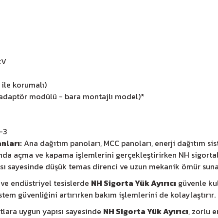
kV
 ile korumalı)
(adaptör modülü - bara montajlı model)*
-3
nları:
Ana dağıtım panoları, MCC panoları, enerji dağıtım sist
ında açma ve kapama işlemlerini gerçekleştirirken NH sigortal
ısı sayesinde düşük temas direnci ve uzun mekanik ömür suna
 ve endüstriyel tesislerde
NH Sigorta Yük Ayırıcı
güvenle ku
em güvenliğini artırırken bakım işlemlerini de kolaylaştırır.
rtlara uygun yapısı sayesinde
NH Sigorta Yük Ayırıcı
, zorlu 