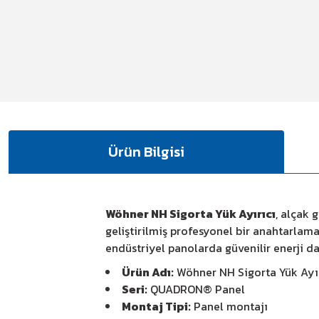
Ürün Bilgisi
Wöhner NH Sigorta Yük Ayırıcı
, alçak 
geliştirilmiş profesyonel bir anahtarla
endüstriyel panolarda güvenilir enerji da
Ürün Adı:
Wöhner NH Sigorta Yük Ayır
Seri:
QUADRON® Panel
Montaj Tipi:
Panel montajı