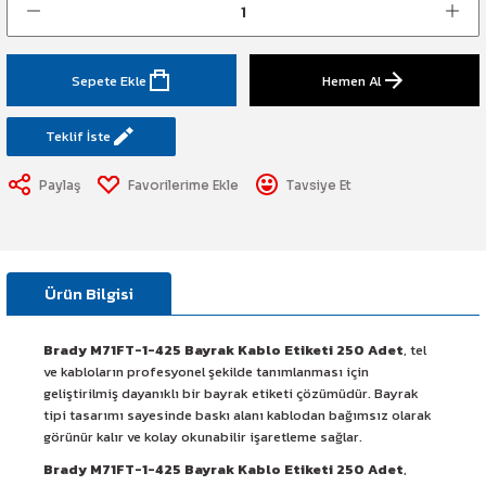
art Etiketi
Sistemi
üminesant & Barikat ve Toprakaltı
Sepete Ekle
Hemen Al
Teklif İste
Paylaş
Tavsiye Et
Ürün Bilgisi
Brady M71FT-1-425 Bayrak Kablo Etiketi 250 Adet
, tel
ve kabloların profesyonel şekilde tanımlanması için
geliştirilmiş dayanıklı bir bayrak etiketi çözümüdür. Bayrak
tipi tasarımı sayesinde baskı alanı kablodan bağımsız olarak
görünür kalır ve kolay okunabilir işaretleme sağlar.
Brady M71FT-1-425 Bayrak Kablo Etiketi 250 Adet
,