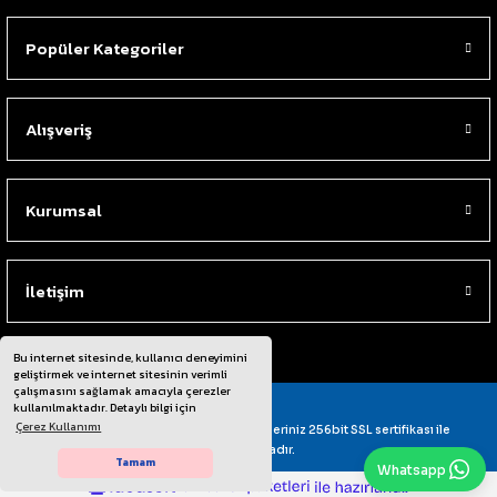
Popüler Kategoriler
Alışveriş
Kurumsal
İletişim
Bu internet sitesinde, kullanıcı deneyimini
geliştirmek ve internet sitesinin verimli
çalışmasını sağlamak amacıyla çerezler
kullanılmaktadır. Detaylı bilgi için
Çerez Kullanımı
© Tüm Hakları Saklıdır. Kredi kartı bilgileriniz 256bit SSL sertifikası ile
korunmaktadır.
Tamam
Whatsapp
ideasoft
ile
e-