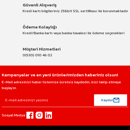
Güvenli Alışveriş
Kredi kartı bilgileriniz 256bit SSL sertifikası ile korunmaktadır
Ödeme Kolaylığı
Kredi/Banka kartı veya banka havalesi ile ödeme seçenekleri
Müşteri Hizmetleri
0(530) 010 46 02
Kampanyalar ve en yeni ürünlerimizden haberiniz olsun!
E-Mail adresinizi haber listemize ücretsiz kaydedin, bizi takip etmeye
başlayın.
Kaydol
Sosyal Medya