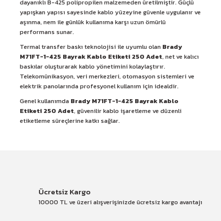
dayanıklı B-425 polipropilen malzemeden üretilmiştir. Güçlü
yapışkan yapısı sayesinde kablo yüzeyine güvenle uygulanır ve
aşınma, nem ile günlük kullanıma karşı uzun ömürlü
performans sunar.
Termal transfer baskı teknolojisi ile uyumlu olan
Brady
M71FT-1-425 Bayrak Kablo Etiketi 250 Adet
, net ve kalıcı
baskılar oluşturarak kablo yönetimini kolaylaştırır.
Telekomünikasyon, veri merkezleri, otomasyon sistemleri ve
elektrik panolarında profesyonel kullanım için idealdir.
Genel kullanımda
Brady M71FT-1-425 Bayrak Kablo
Etiketi 250 Adet
, güvenilir kablo işaretleme ve düzenli
etiketleme süreçlerine katkı sağlar.
Ücretsiz Kargo
10000 TL ve üzeri alışverişinizde ücretsiz kargo avantajı