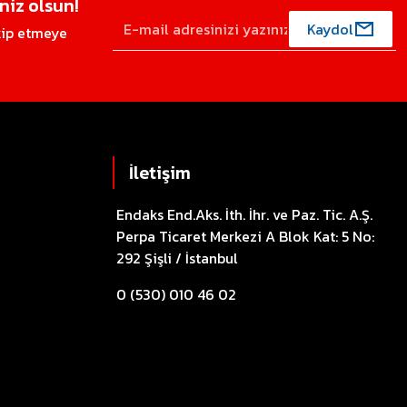
iz olsun!
Kaydol
akip etmeye
İletişim
Endaks End.Aks. İth. İhr. ve Paz. Tic. A.Ş.
Perpa Ticaret Merkezi A Blok Kat: 5 No:
292 Şişli / İstanbul
0 (530) 010 46 02