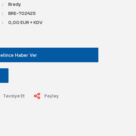
Brady
BRE-702425
0,00 EUR + KDV
elince Haber Ver
Tavsiye Et
Paylaş