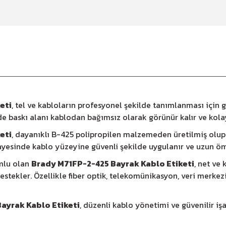
eti
, tel ve kabloların profesyonel şekilde tanımlanması için ge
e baskı alanı kablodan bağımsız olarak görünür kalır ve kolay
eti
, dayanıklı B-425 polipropilen malzemeden üretilmiş olup
 sayesinde kablo yüzeyine güvenli şekilde uygulanır ve uzun ö
umlu olan
Brady M71FP-2-425 Bayrak Kablo Etiketi
, net ve
stekler. Özellikle fiber optik, telekomünikasyon, veri merkez
ayrak Kablo Etiketi
, düzenli kablo yönetimi ve güvenilir i