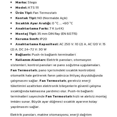
Marka:
Stego
Model:
KTS 111
Ürün Tipi:
Fan Termostatı
Kontak Tipi:
NO (Normalde Açık)
Sıcaklık Ayar Aralığı:
0 °C ... +60 °C
Anahtarlama Farkı:
7 K (±4 K)
Montaj Tipi:
35 mm DIN Ray (EN 60715)
Koruma Sınıfı:
IP20
Anahtarlama Kapasitesi:
AC 250 V: 10 (2) A, AC 120 V: 15
(2) A, DC 24–72 V: 30 W
Bağlantı:
Push-In bağlantı terminalleri
Kullanım Alanları:
Elektrik panoları, otomasyon
sistemleri, kontrol panoları ve pano soğutma uygulamaları.
Fan Termostatı
, pano içerisindeki sıcaklık kontrolünü
otomatik hale getirerek fanın yalnızca ihtiyaç duyulduğunda
çalışmasını sağlar.
Fan Termostatı
, gereksiz enerji
tüketimini azaltırken elektronik bileşenlerin güvenli çalışma
sıcaklığında kalmasına yardımcı olur. Push-In bağlantı
terminalleri sayesinde
Fan Termostatı
hızlı ve aletsiz montaj
imkânı sunar. Büyük ayar düğmesi sıcaklık ayarının kolay
yapılmasını sağlar.
Elektrik panoları, makine otomasyonu, enerji dağıtım