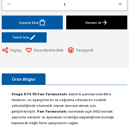
art Etiketi
Sistemi
üminesant & Barikat ve Toprakaltı
Sepete Ekle
Hemen Al
Teklif İste
Paylaş
Tavsiye Et
Ürün Bilgisi
Stego KTS 111 Fan Termostatı
, elektrik panolarında filtre
fanlarını, ısı eşanjörlerini ve soğutma cihazlarını sıcaklık
yükseldiğinde otomatik olarak devreye almak için
geliştirilmiştir.
Fan Termostatı
, normalde açık (NO) kontak
yapısına sahiptir ve ayarlanan sıcaklığa ulaşıldığında kontağı
kapatarak bağlı fanın çalışmasını sağlar.