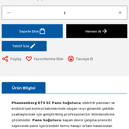
art Etiketi
Sistemi
üminesant & Barikat ve Toprakaltı
Sepete Ekle
Hemen Al
Teklif İste
Paylaş
Tavsiye Et
Ürün Bilgisi
Phannenberg DTS SC Pano Soğutucu
, elektrik panoları ve
endüstriyel kontrol kabinlerinde oluşan ısıyı güvenilir şekilde
uzaklaştırmak için geliştirilmiş profesyonel bir iklimlendirme
çözümüdür.
Pano Soğutucu
, kapalı devre çalışma prensibi
sayesinde pano içerisindeki temiz havayı ortam havasından