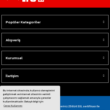
Popüler Kategoriler
Alışveriş
Kurumsal
İletişim
Bu internet sitesinde, kullanıcı deneyimini
geliştirmek ve internet sitesinin verimli
çalışmasını sağlamak amacıyla çerezler
kullanılmaktadır. Detaylı bilgi için
Çerez Kullanımı
© Tüm Hakları Saklıdır. Kredi kartı bilgileriniz 256bit SSL sertifikası ile