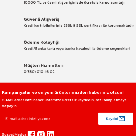
10000 TL ve üzeri alışverişinizde ücretsiz kargo avantajı
Güvenli Alışveriş
Kredi kartı bilgileriniz 256bit SSL sertifikası ile korunmaktadır
Ödeme Kolaylığı
Kredi/Banka kartı veya banka havalesi ile ödeme seçenekleri
Müşteri Hizmetleri
0(530) 010 46 02
Kampanyalar ve en yeni ürünlerimizden haberiniz olsun!
E-Mail adresinizi haber listemize ücretsiz kaydedin, bizi takip etmeye
başlayın.
Kaydol
Sosyal Medya