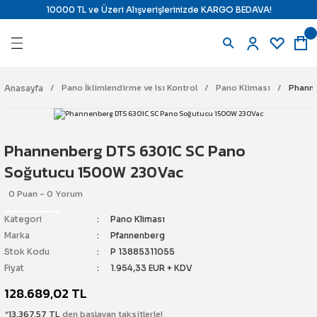
10000 TL ve Üzeri Alışverişlerinizde KARGO BEDAVA!
Geri Dön
Geri Dön
Geri Dön
Geri Dön
azıcılar
ndirme ve Isı Kontrol
 Uyarı Çözümleri
j Çözümleri
Pano İklimlendirme ve Isı Kontrol
Pano Kliması
Phann
Anasayfa
ı
ara
il) Yazıcı
ine Karşı Kilitleme
Phannenberg DTS 6301C SC Pano
e Ribbon
ne Karşı Kilitleme
tajlı Ürünler
Soğutucu 1500W 230Vac
0 Puan - 0 Yorum
Etiketi
mostat
Kilitleme İstasyonları
latma
Kategori
Pano Kliması
e Panel Markalama
 & Termostat
 Alarm Sistemi
temi
Marka
Pfannenberg
Stok Kodu
P 13885311055
pman Etiketi
r
Fiyat
1.954,33 EUR + KDV
128.689,02 TL
e Etiketi
yici Ürünler
n Söndürme
ch
*
13.367,57 TL
den başlayan taksitlerle!