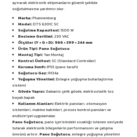
ayırarak elektronik ekipmanların güvenli şekilde
soğutulmasına yardımcı olur.
Marka:
Phannenberg
Model:
DTS 6301C SC
Soğutma Kapasitesi:
1500 W
Besleme Gerilimi:
230 VAC
Ölçüler (Y × G × D):
966 × 399 × 244 mm
Ürün Tipi:
Pano Soğutucu
Montaj Tipi:
Yan Montaj
Kontrol Ünitesi:
SC (Standard Controller)
Koruma Sınıfı:
IP55 (pano tarafı)
Soğutucu Gaz:
R134a
Yoğuşma Yönetimi:
Entegre yoğuşma buharlaştırma
sistemi
Gövde Yapısı:
Galvaniz çelik gövde, elektrostatik toz
boyalı kapak
Kullanım Alanları:
Elektrik panoları, otomasyon
sistemleri, makine kabinleri, proses kontrol panoları ve
endüstriyel uygulamalar.
Pano Soğutucu
, pano içerisindeki sıcaklığı istenen seviyede
tutarak elektronik bileşenlerin performansını ve çalışma
ömrünü artırır.
Pano Soğutucu
, entegre yoğuşma yönetimi