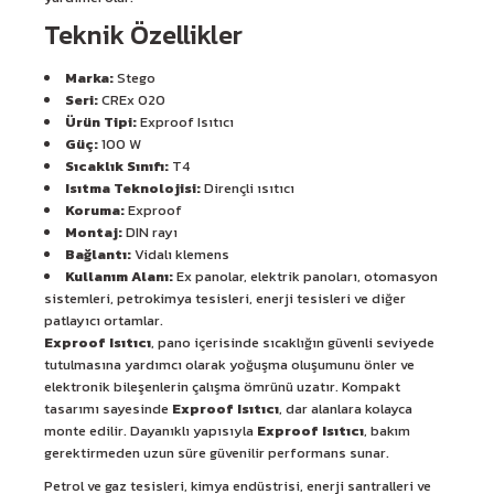
Teknik Özellikler
Marka:
Stego
Seri:
CREx 020
Ürün Tipi:
Exproof Isıtıcı
Güç:
100 W
Sıcaklık Sınıfı:
T4
Isıtma Teknolojisi:
Dirençli ısıtıcı
Koruma:
Exproof
Montaj:
DIN rayı
Bağlantı:
Vidalı klemens
Kullanım Alanı:
Ex panolar, elektrik panoları, otomasyon
sistemleri, petrokimya tesisleri, enerji tesisleri ve diğer
patlayıcı ortamlar.
Exproof Isıtıcı
, pano içerisinde sıcaklığın güvenli seviyede
tutulmasına yardımcı olarak yoğuşma oluşumunu önler ve
elektronik bileşenlerin çalışma ömrünü uzatır. Kompakt
tasarımı sayesinde
Exproof Isıtıcı
, dar alanlara kolayca
monte edilir. Dayanıklı yapısıyla
Exproof Isıtıcı
, bakım
gerektirmeden uzun süre güvenilir performans sunar.
Petrol ve gaz tesisleri, kimya endüstrisi, enerji santralleri ve