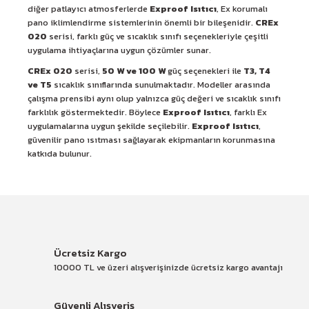
diğer patlayıcı atmosferlerde
Exproof Isıtıcı
, Ex korumalı
pano iklimlendirme sistemlerinin önemli bir bileşenidir.
CREx
020
serisi, farklı güç ve sıcaklık sınıfı seçenekleriyle çeşitli
uygulama ihtiyaçlarına uygun çözümler sunar.
CREx 020
serisi,
50 W ve 100 W
güç seçenekleri ile
T3, T4
ve T5
sıcaklık sınıflarında sunulmaktadır. Modeller arasında
çalışma prensibi aynı olup yalnızca güç değeri ve sıcaklık sınıfı
farklılık göstermektedir. Böylece
Exproof Isıtıcı
, farklı Ex
uygulamalarına uygun şekilde seçilebilir.
Exproof Isıtıcı
,
güvenilir pano ısıtması sağlayarak ekipmanların korunmasına
katkıda bulunur.
Ücretsiz Kargo
10000 TL ve üzeri alışverişinizde ücretsiz kargo avantajı
Güvenli Alışveriş