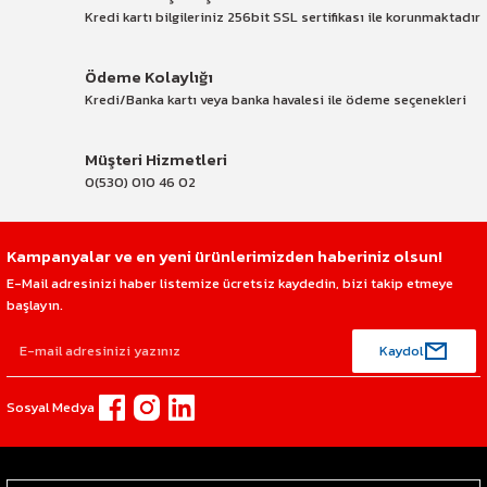
Kredi kartı bilgileriniz 256bit SSL sertifikası ile korunmaktadır
Ödeme Kolaylığı
Kredi/Banka kartı veya banka havalesi ile ödeme seçenekleri
Müşteri Hizmetleri
0(530) 010 46 02
Kampanyalar ve en yeni ürünlerimizden haberiniz olsun!
E-Mail adresinizi haber listemize ücretsiz kaydedin, bizi takip etmeye
başlayın.
Kaydol
Sosyal Medya