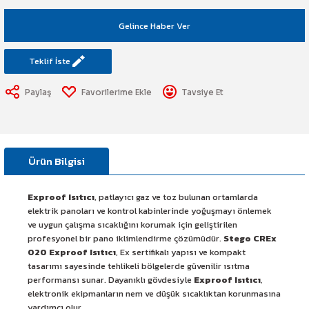
art Etiketi
Sistemi
Gelince Haber Ver
üminesant & Barikat ve Toprakaltı
Teklif İste
Paylaş
Tavsiye Et
Ürün Bilgisi
Exproof Isıtıcı
, patlayıcı gaz ve toz bulunan ortamlarda
elektrik panoları ve kontrol kabinlerinde yoğuşmayı önlemek
ve uygun çalışma sıcaklığını korumak için geliştirilen
profesyonel bir pano iklimlendirme çözümüdür.
Stego CREx
020 Exproof Isıtıcı
, Ex sertifikalı yapısı ve kompakt
tasarımı sayesinde tehlikeli bölgelerde güvenilir ısıtma
performansı sunar. Dayanıklı gövdesiyle
Exproof Isıtıcı
,
elektronik ekipmanların nem ve düşük sıcaklıktan korunmasına
yardımcı olur.