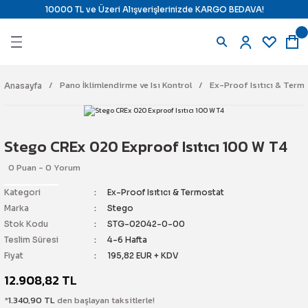
10000 TL ve Üzeri Alışverişlerinizde KARGO BEDAVA!
Geri Dön
Geri Dön
Geri Dön
Geri Dön
azıcılar
ndirme ve Isı Kontrol
 Uyarı Çözümleri
j Çözümleri
Pano İklimlendirme ve Isı Kontrol
Ex-Proof Isıtıcı & Term
Anasayfa
ı
ara
il) Yazıcı
ine Karşı Kilitleme
Stego CREx 020 Exproof Isıtıcı 100 W T4
e Ribbon
ne Karşı Kilitleme
tajlı Ürünler
0 Puan - 0 Yorum
Etiketi
mostat
Kilitleme İstasyonları
latma
Kategori
Ex-Proof Isıtıcı & Termostat
Marka
Stego
e Panel Markalama
 & Termostat
 Alarm Sistemi
temi
Stok Kodu
STG-02042-0-00
Teslim Süresi
4-6 Hafta
Fiyat
195,82 EUR + KDV
pman Etiketi
r
12.908,82 TL
e Etiketi
yici Ürünler
n Söndürme
ch
*
1.340,90 TL
den başlayan taksitlerle!