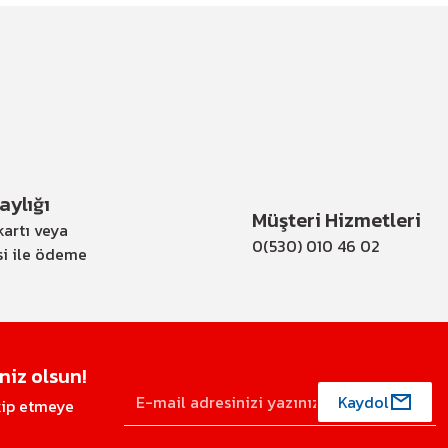
ylığı
Müşteri Hizmetleri
artı veya
0(530) 010 46 02
si ile ödeme
iz olsun!
Kaydol
akip etmeye