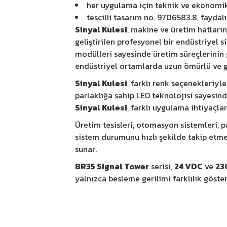
her uygulama için teknik ve ekonom
tescilli tasarım no. 9706583.8, faydal
Sinyal Kulesi
, makine ve üretim hatların
geliştirilen profesyonel bir endüstriyel
modülleri sayesinde üretim süreçlerinin 
endüstriyel ortamlarda uzun ömürlü ve g
Sinyal Kulesi
, farklı renk seçenekleriyl
parlaklığa sahip LED teknolojisi sayesin
Sinyal Kulesi
, farklı uygulama ihtiyaçlar
Üretim tesisleri, otomasyon sistemleri, 
sistem durumunu hızlı şekilde takip etm
sunar.
BR35 Signal Tower
serisi,
24 VDC
ve
23
yalnızca besleme gerilimi farklılık göst