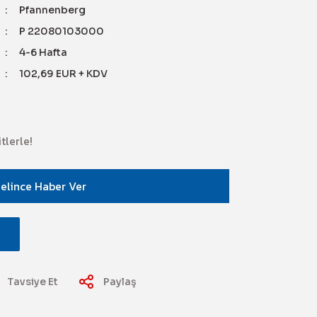
Pfannenberg
P 22080103000
4-6 Hafta
102,69 EUR + KDV
tlerle!
elince Haber Ver
Tavsiye Et
Paylaş