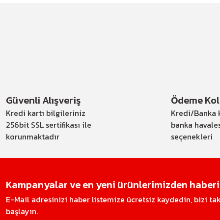
Güvenli Alışveriş
Ödeme Kola
Kredi kartı bilgileriniz
Kredi/Banka k
256bit SSL sertifikası ile
banka havale
korunmaktadır
seçenekleri
Kampanyalar ve en yeni ürünlerimizden haberin
E-Mail adresinizi haber listemize ücretsiz kaydedin, bizi t
başlayın.