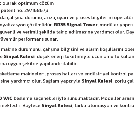
ik olarak optimum çözüm
ı patent no. 29716867,3
da çalışma durumu, arıza, uyarı ve proses bilgilerini operatör
 sinyalizasyon çözümüdür.
BR35 Signal Tower
, modüler yapısı
güvenli ve verimli şekilde takip edilmesine yardımcı olur. Da
üvenilir performans sunar.
e makine durumunu, çalışma bilgisini ve alarm koşullarını oper
de
Sinyal Kulesi
, düşük enerji tüketimiyle uzun ömürlü kulla
ına uygun şekilde yapılandırılabilir.
paketleme makineleri, proses hatları ve endüstriyel kontrol p
esine yardımcı olur. Sağlam yapısıyla
Sinyal Kulesi
, zorlu ç
0 VAC
besleme seçenekleriyle sunulmaktadır. Modeller arasın
ermektedir. Böylece
Sinyal Kulesi
, farklı otomasyon ve kontr