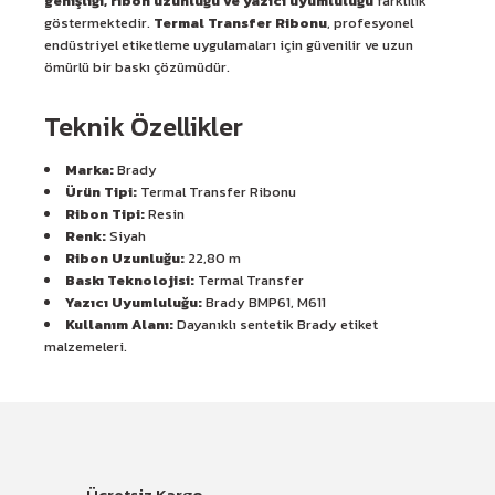
genişliği, ribon uzunluğu ve yazıcı uyumluluğu
farklılık
göstermektedir.
Termal Transfer Ribonu
, profesyonel
endüstriyel etiketleme uygulamaları için güvenilir ve uzun
ömürlü bir baskı çözümüdür.
Teknik Özellikler
Marka:
Brady
Ürün Tipi:
Termal Transfer Ribonu
Ribon Tipi:
Resin
Renk:
Siyah
Ribon Uzunluğu:
22,80 m
Baskı Teknolojisi:
Termal Transfer
Yazıcı Uyumluluğu:
Brady BMP61, M611
Kullanım Alanı:
Dayanıklı sentetik Brady etiket
malzemeleri.
Ücretsiz Kargo