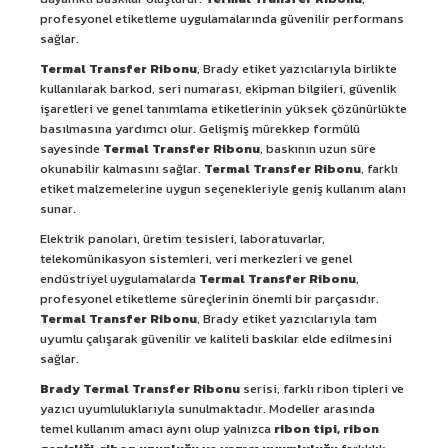
profesyonel etiketleme uygulamalarında güvenilir performans
sağlar.
Termal Transfer Ribonu
, Brady etiket yazıcılarıyla birlikte
kullanılarak barkod, seri numarası, ekipman bilgileri, güvenlik
işaretleri ve genel tanımlama etiketlerinin yüksek çözünürlükte
basılmasına yardımcı olur. Gelişmiş mürekkep formülü
sayesinde
Termal Transfer Ribonu
, baskının uzun süre
okunabilir kalmasını sağlar.
Termal Transfer Ribonu
, farklı
etiket malzemelerine uygun seçenekleriyle geniş kullanım alanı
sunar.
Elektrik panoları, üretim tesisleri, laboratuvarlar,
telekomünikasyon sistemleri, veri merkezleri ve genel
endüstriyel uygulamalarda
Termal Transfer Ribonu
,
profesyonel etiketleme süreçlerinin önemli bir parçasıdır.
Termal Transfer Ribonu
, Brady etiket yazıcılarıyla tam
uyumlu çalışarak güvenilir ve kaliteli baskılar elde edilmesini
sağlar.
Brady Termal Transfer Ribonu
serisi, farklı ribon tipleri ve
yazıcı uyumluluklarıyla sunulmaktadır. Modeller arasında
temel kullanım amacı aynı olup yalnızca
ribon tipi, ribon