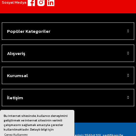
Sosyal Medya
Popüler Kategoriler
Alışveriş
Kurumsal
İletişim
Bu internet sitesinde, kullanıcı deneyimini
geliştirmek ve internet sitesinin verimli
çalışmasını sağlamak amacıyla çerezler
kullanılmaktadır. Detaylı bilgi için
Çerez Kullanımı
© Tüm Hakları Saklıdır. Kredi kartı bilgileriniz 256bit SSL sertifikası ile