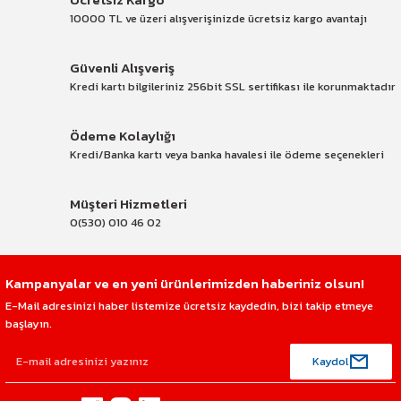
10000 TL ve üzeri alışverişinizde ücretsiz kargo avantajı
Güvenli Alışveriş
Kredi kartı bilgileriniz 256bit SSL sertifikası ile korunmaktadır
Ödeme Kolaylığı
Kredi/Banka kartı veya banka havalesi ile ödeme seçenekleri
Müşteri Hizmetleri
0(530) 010 46 02
Kampanyalar ve en yeni ürünlerimizden haberiniz olsun!
E-Mail adresinizi haber listemize ücretsiz kaydedin, bizi takip etmeye
başlayın.
Kaydol