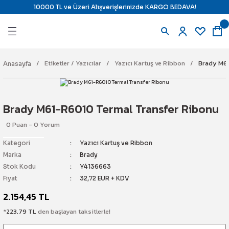
10000 TL ve Üzeri Alışverişlerinizde KARGO BEDAVA!
Geri Dön
Geri Dön
Geri Dön
Geri Dön
azıcılar
ndirme ve Isı Kontrol
 Uyarı Çözümleri
j Çözümleri
Etiketler / Yazıcılar
Yazıcı Kartuş ve Ribbon
Brady M61
Anasayfa
ı
ara
il) Yazıcı
ine Karşı Kilitleme
Brady M61-R6010 Termal Transfer Ribonu
e Ribbon
ne Karşı Kilitleme
tajlı Ürünler
0 Puan - 0 Yorum
Etiketi
mostat
Kilitleme İstasyonları
latma
Kategori
Yazıcı Kartuş ve Ribbon
Marka
Brady
e Panel Markalama
 & Termostat
 Alarm Sistemi
temi
Stok Kodu
Y4136663
Fiyat
32,72 EUR + KDV
pman Etiketi
r
2.154,45 TL
*
223,79 TL
den başlayan taksitlerle!
e Etiketi
yici Ürünler
n Söndürme
ch