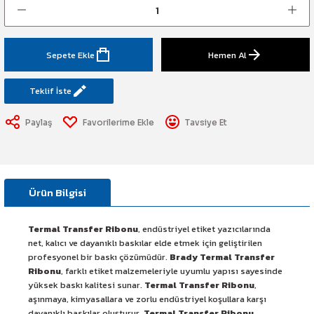
art Etiketi
Sistemi
üminesant & Barikat ve Toprakaltı
Sepete Ekle
Hemen Al
Teklif İste
Paylaş
Tavsiye Et
Ürün Bilgisi
Termal Transfer Ribonu
, endüstriyel etiket yazıcılarında
net, kalıcı ve dayanıklı baskılar elde etmek için geliştirilen
profesyonel bir baskı çözümüdür.
Brady Termal Transfer
Ribonu
, farklı etiket malzemeleriyle uyumlu yapısı sayesinde
yüksek baskı kalitesi sunar.
Termal Transfer Ribonu
,
aşınmaya, kimyasallara ve zorlu endüstriyel koşullara karşı
dayanıklı baskılar oluşturur.
Termal Transfer Ribonu
,