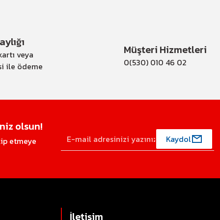
ylığı
Müşteri Hizmetleri
artı veya
0(530) 010 46 02
si ile ödeme
iz olsun!
Kaydol
akip etmeye
İletişim