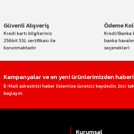
Güvenli Alışveriş
Ödeme Kola
Kredi kartı bilgileriniz
Kredi/Banka k
256bit SSL sertifikası ile
banka havale
korunmaktadır
seçenekleri
Kampanyalar ve en yeni ürünlerimizden haberin
E-Mail adresinizi haber listemize ücretsiz kaydedin, bizi t
başlayın.
Kurumsal